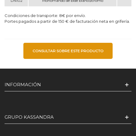
DN102
Monomando de bidé blanco/cromo
Condiciones de transporte: 8€ por envío.
Portes pagados a partir de 150 € de facturación neta en grifería.
CONSULTAR SOBRE ESTE PRODUCTO
INFORMACIÓN
GRUPO KASSANDRA