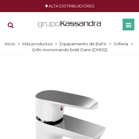
ALTA DISTRIBUIDORES
Inicio
>
Más productos
>
Equipamiento de Baño
>
Grifería
>
Grifo monomando bidé Dann (DN102)