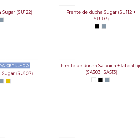
 Sugar (SU122)
Frente de ducha Sugar (SU112 +
SU103)
gro
Plata
alto
Negro
Plata
brillo
alto
brillo
Frente de ducha Salónica + lateral fij
RO CEPILLADO
(SA503+SA513)
 Sugar (SU107)
Blanco
Negro
Plata
o
gro
Plata
Oro
alto
alto
cepillado
brillo
brillo