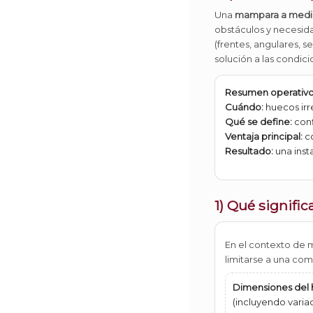
Una
mampara a medi
obstáculos y necesida
(frentes, angulares, s
solución a las condic
Resumen operativ
Cuándo:
huecos irr
Qué se define:
conf
Ventaja principal:
co
Resultado:
una inst
1) Qué signif
En el contexto de 
limitarse a una com
Dimensiones del
(incluyendo variac