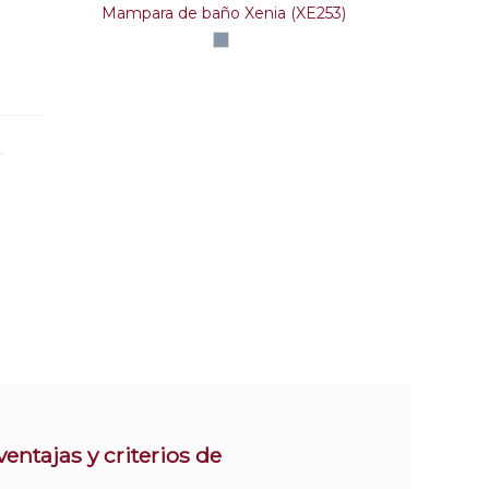
Mampara de baño Xenia (XE253)
Plata
alto
brillo
entajas y criterios de