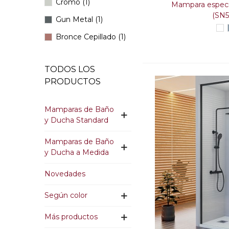
Cromo
(1)
Mampara especi
(SN5
Gun Metal
(1)
Bl
Bronce Cepillado
(1)
Acero inox. Oro
TODOS LOS
Cepillado
(1)
PRODUCTOS
Mamparas de Baño
y Ducha Standard
Mamparas de Baño
y Ducha a Medida
Novedades
Según color
Más productos