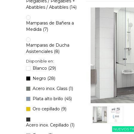
Plegables / Plegables +
Abatibles / Abatibles
(14)
Mamparas de Bañera a
Medida
(7)
Mamparas de Ducha
Asistenciales
(8)
Disponible en:
Panel Fijo y Walk-In de
Blanco
(29)
Ducha a medida
(5)
Negro
(28)
Acero inox. Glass
(1)
Plata alto brillo
(45)
Oro cepillado
(9)
Acero inox. Cepillado
(1)
NUEVOS T