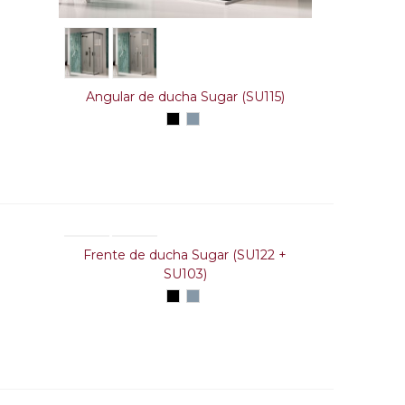
Angular de ducha Sugar (SU115)
Negro
Plata
alto
brillo
Frente de ducha Sugar (SU122 +
SU103)
Negro
Plata
alto
brillo