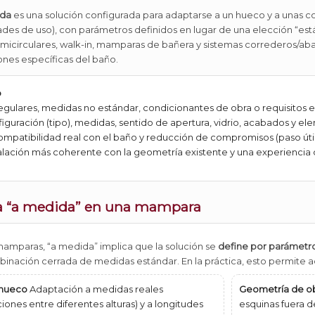
da
es una solución configurada para adaptarse a un hueco y a unas co
des de uso), con parámetros definidos en lugar de una elección “est
emicirculares, walk-in, mamparas de bañera y sistemas correderos/abati
iones específicas del baño.
o
egulares, medidas no estándar, condicionantes de obra o requisitos 
iguración (tipo), medidas, sentido de apertura, vidrio, acabados y 
mpatibilidad real con el baño y reducción de compromisos (paso útil, 
alación más coherente con la geometría existente y una experiencia
ica “a medida” en una mampara
mamparas, “a medida” implica que la solución se
define por parámetr
binación cerrada de medidas estándar. En la práctica, esto permite a
 hueco
Adaptación a medidas reales
Geometría de o
iones entre diferentes alturas) y a longitudes
esquinas fuera d