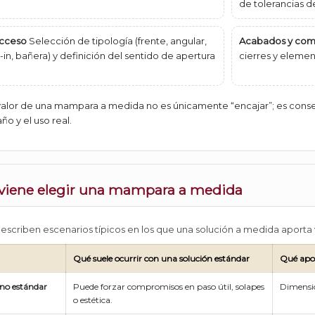
de tolerancias d
acceso
Selección de tipología (frente, angular,
Acabados y co
-in, bañera) y definición del sentido de apertura
cierres y eleme
valor de una mampara a medida no es únicamente “encajar”; es conse
o y el uso real.
viene elegir una mampara a medida
escriben escenarios típicos en los que una solución a medida aporta v
Qué suele ocurrir con una solución estándar
Qué apor
no estándar
Puede forzar compromisos en paso útil, solapes
Dimensio
o estética.