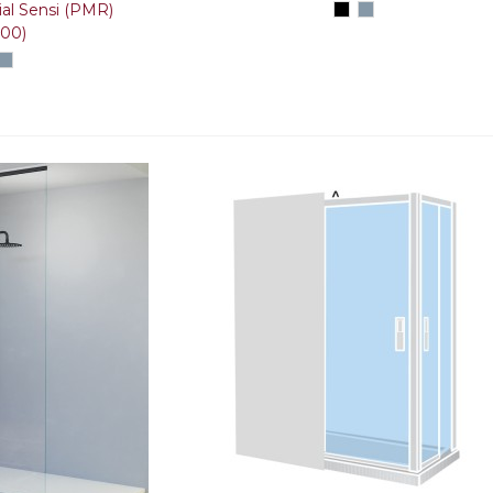
al Sensi (PMR)
Negro
Plata
alto
00)
brillo
anco
Plata
alto
brillo