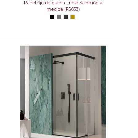
Panel fijo de ducha Fresh Salomón a
medida (FS633)
Negro
Acero
Acero
Acero
inox.
inox.
inox.
Glass
Cepillado
Oro
Cepillado