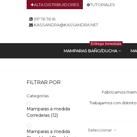
ALTA DISTRIBUIDORES
TUTORIALES
917 76 76 16
KASSANDRA@KASSANDRA.NET
Entrega Inmediata
MAMPARAS BAÑO/DUCHA
MA
FILTRAR POR
Fabricamos mampa
Categorías
Trabajamos con distintos
Mamparas a medida
Correderas
(12)
Seleccionar
Mamparas a medida