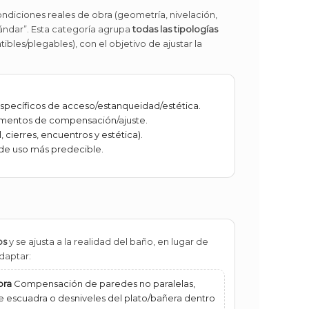
ndiciones reales de obra (geometría, nivelación,
ándar”. Esta categoría agrupa
todas las tipologías
bles/plegables), con el objetivo de ajustar la
específicos de acceso/estanqueidad/estética.
elementos de compensación/ajuste.
cierres, encuentros y estética).
 de uso más predecible.
os
y se ajusta a la realidad del baño, en lugar de
daptar:
bra
Compensación de paredes no paralelas,
e escuadra o desniveles del plato/bañera dentro