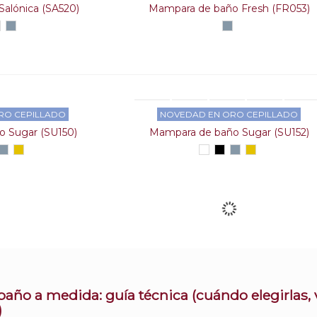
Salónica (SA520)
Mampara de baño Fresh (FR053)
nco
Negro
Plata
Plata
alto
alto
brillo
brillo
RO CEPILLADO
NOVEDAD EN ORO CEPILLADO
 Sugar (SU150)
Mampara de baño Sugar (SU152)
o
gro
Plata
Oro
Blanco
Negro
Plata
Oro
alto
cepillado
alto
cepillado
brillo
brillo
ño a medida: guía técnica (cuándo elegirlas, v
)