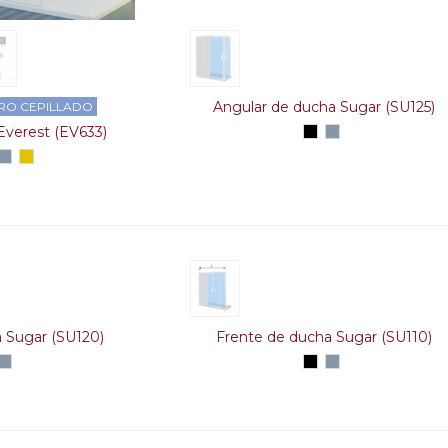
Angular de ducha Sugar (SU125)
RO CEPILLADO
 Everest (EV633)
Negro
Plata
alto
o
gro
Plata
Oro
brillo
alto
cepillado
brillo
 Sugar (SU120)
Frente de ducha Sugar (SU110)
gro
Plata
Negro
Plata
alto
alto
brillo
brillo