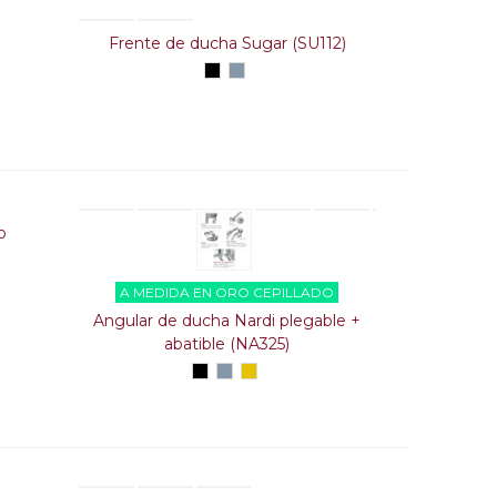
Frente de ducha Sugar (SU112)
Negro
Plata
alto
brillo
o
A MEDIDA EN ORO CEPILLADO
Angular de ducha Nardi plegable +
abatible (NA325)
Negro
Plata
Oro
alto
cepillado
brillo