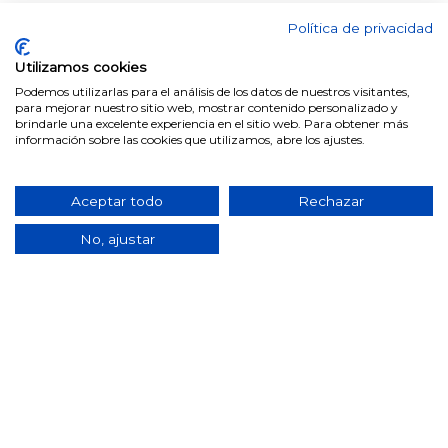
Política de privacidad
Utilizamos cookies
Podemos utilizarlas para el análisis de los datos de nuestros visitantes,
para mejorar nuestro sitio web, mostrar contenido personalizado y
brindarle una excelente experiencia en el sitio web. Para obtener más
información sobre las cookies que utilizamos, abre los ajustes.
Aceptar todo
Rechazar
MAMPARAS DE BAÑO KASSANDRA SLU (CIF: B88117940) ha
No, ajustar
recibido una ayuda de la Unión Europea con cargo al Fondo
Filtros
917 76 76 16
NextGenerationEU, en el marco del Plan de Recuperación,
Transformación y Resiliencia, para una instalación fotovoltaica
conectada a red de autoconsumo con excedente KWP con una
inversión total de € y una ayuda concedida por importe de €
dentro del programa de incentivos ligados al autoconsumo y
almacenamiento, con fuentes de energía renovable, así como la
implantación de sistemas térmicos renovables en el sector
residencial del Ministerio para la Transición Ecológica y el Reto
Demográfico, gestionado por el IDAE.