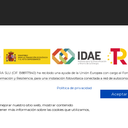
(CIF: B88117940) ha recibido una ayuda de la Unión Europea con cargo al Fon
ormación y Resiliencia, para una instalación fotovoltaica conectada a red de auto
concedida por importe de € dentro del programa de incentivos ligados al autoconsum
Política de privacidad
plantación de sistemas térmicos renovables en el sector residencial del Ministerio para
Aceptar
Demográfico, gestionado por el IDAE.
a mejorar nuestro sitio web, mostrar contenido
btener más información sobre las cookies que utilizamos,
 técnicos platos de ducha
Fabricación a medida
Medida de pe
s.