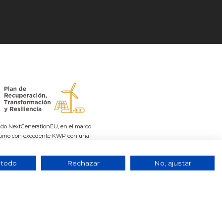
do NextGenerationEU, en el marco
consumo con excedente KWP con una
o y almacenamiento, con fuentes de
 la Transición Ecológica y el Reto
 todo
Rechazar
No, ajustar
rfiles por series
Vidrios Decorados
Catálogos