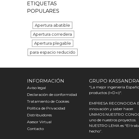
ETIQUETAS
POPULARES
Apertura abatible
Apertura corredera
Apertura plegable
para espacio reducido
INFORMACIÓN
GRUPO KASSANDR
“La mejor ingeniería Español
Aviso legal
productos (I+D+i)".
Declaración de conformidad
Tratamiento de Cookies
EMPRESA RECONOCIDA EN E
Política de Privacidad
innovación y saber hacer.
UNIMOS NUESTRO CONOCIMI
Distribuidores
uno de nuestros proyectos.
Asesor Virtual
NUESTRO LEMA es “El trabaj
Contacto
hecho”.