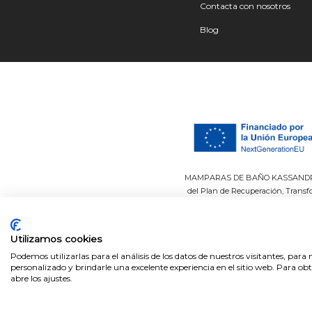
Contacta con nosotros
Blog
MAMPARAS DE BAÑO KASSANDRA SLU 
del Plan de Recuperación, Transf
inversión total de € y una ayuda 
energía renovable, así como la im
Utilizamos cookies
Podemos utilizarlas para el análisis de los datos de nuestros visitantes, par
personalizado y brindarle una excelente experiencia en el sitio web. Para o
abre los ajustes.
Easy System
Datos
© 2026 Grupo Kassandra. Todos los derechos reservado