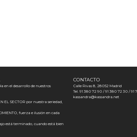
A
CONTACTO
a en el desarrollo de nuestros
Calle Rivas 8, 28052 Madrid
Tel. 91 380 72 90 / 91 380 72 30 / 91 
kassandra@kassandra.net
L SECTOR por nuestra seriedad,
ENTO, fuerza e ilusión en cada
o está terminado, cuando está bien