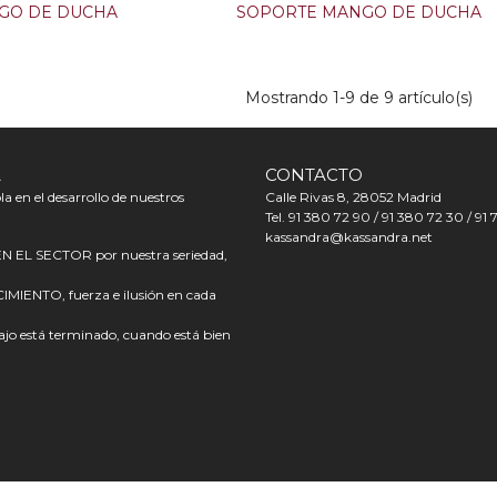
GO DE DUCHA
SOPORTE MANGO DE DUCHA
Mostrando
1
-9 de 9 artículo(s)
A
CONTACTO
a en el desarrollo de nuestros
Calle Rivas 8, 28052 Madrid
Tel. 91 380 72 90 / 91 380 72 30 / 91 
kassandra@kassandra.net
L SECTOR por nuestra seriedad,
ENTO, fuerza e ilusión en cada
o está terminado, cuando está bien