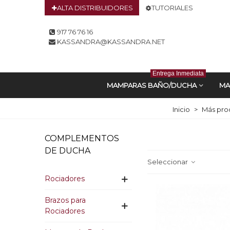
ALTA DISTRIBUIDORES
TUTORIALES
917 76 76 16
KASSANDRA@KASSANDRA.NET
Entrega Inmediata
MAMPARAS BAÑO/DUCHA
MA
Inicio
>
Más pro
COMPLEMENTOS
DE DUCHA
Seleccionar
Rociadores
Brazos para
Rociadores