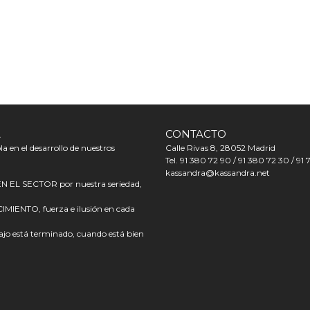
A
CONTACTO
a en el desarrollo de nuestros
Calle Rivas 8, 28052 Madrid
Tel. 91 380 72 90 / 91 380 72 30 / 91 
kassandra@kassandra.net
L SECTOR por nuestra seriedad,
ENTO, fuerza e ilusión en cada
o está terminado, cuando está bien