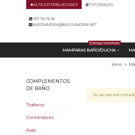
ALTA DISTRIBUIDORES
TUTORIALES
917 76 76 16
KASSANDRA@KASSANDRA.NET
Entrega Inmediata
MAMPARAS BAÑO/DUCHA
MA
Inicio
>
Má
COMPLEMENTOS
DE BAÑO
No se han encontrad
Toalleros
Contendores
Asas