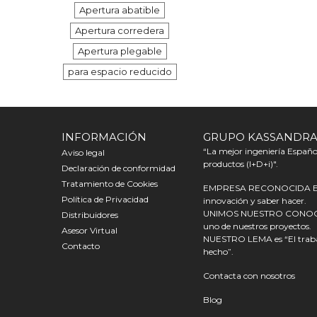
Apertura abatible
Apertura corredera
Apertura plegable
para espacio reducido
INFORMACIÓN
GRUPO KASSANDR
“La mejor ingeniería Español
Aviso legal
productos (I+D+i)".
Declaración de conformidad
Tratamiento de Cookies
EMPRESA RECONOCIDA EN E
Política de Privacidad
innovación y saber hacer.
UNIMOS NUESTRO CONOCIMI
Distribuidores
uno de nuestros proyectos.
Asesor Virtual
NUESTRO LEMA es “El trabaj
Contacto
hecho”.
Contacta con nosotros
Blog