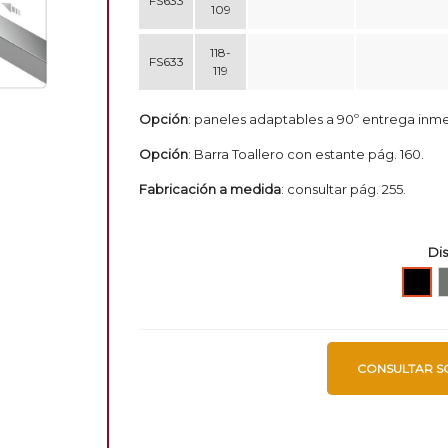
FS633
109
118-
FS633
119
Opción
: paneles adaptables a 90º entrega inmed
Opción
: Barra Toallero con estante pág. 160.
Fabricación a medida
: consultar pág. 255.
Dis
A
Negro
i
G
CONSULTAR S