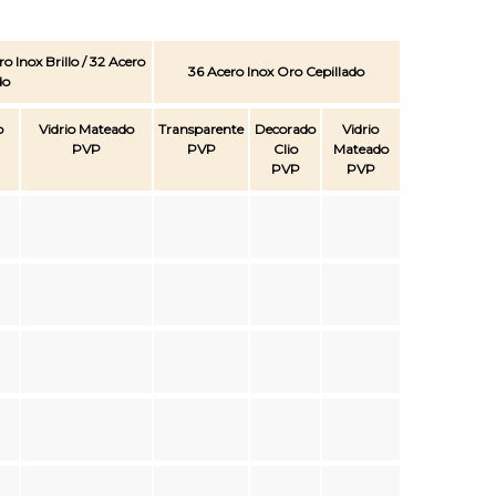
o Inox Brillo / 32 Acero
36 Acero Inox Oro Cepillado
do
o
Vidrio Mateado
Transparente
Decorado
Vidrio
PVP
PVP
Clio
Mateado
PVP
PVP