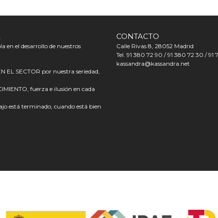
A
CONTACTO
a en el desarrollo de nuestros
Calle Rivas 8, 28052 Madrid
Tel. 91 380 72 90 / 91 380 72 30 / 91 
kassandra@kassandra.net
L SECTOR por nuestra seriedad,
ENTO, fuerza e ilusión en cada
o está terminado, cuando está bien