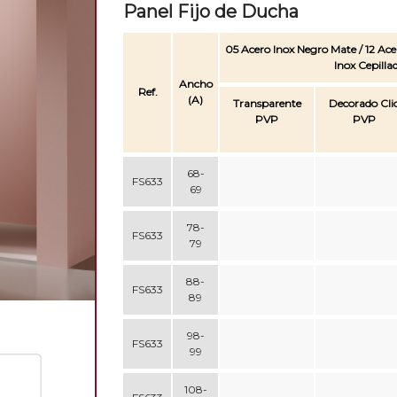
Panel Fijo de Ducha
05 Acero Inox Negro Mate / 12 Acer
Inox Cepilla
Ancho
Ref.
(A)
Transparente
Decorado Cli
PVP
PVP
68-
FS633
69
78-
FS633
79
88-
FS633
89
98-
FS633
99
108-