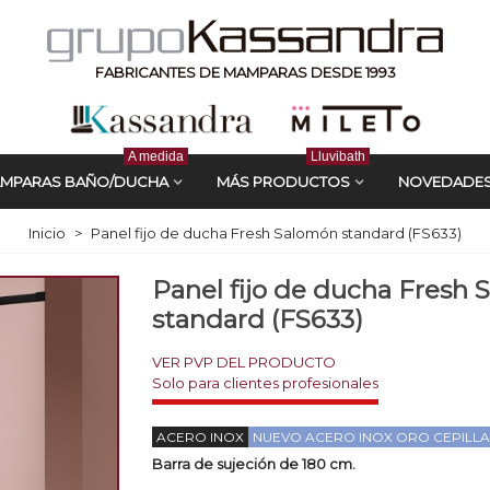
FABRICANTES DE MAMPARAS DESDE 1993
A medida
Lluvibath
MPARAS BAÑO/DUCHA
MÁS PRODUCTOS
NOVEDADE
Inicio
>
Panel fijo de ducha Fresh Salomón standard (FS633)
Panel fijo de ducha Fresh
standard (FS633)
VER PVP DEL PRODUCTO
ACERO INOX
NUEVO ACERO INOX ORO CEPILL
Barra de sujeción de 180 cm.