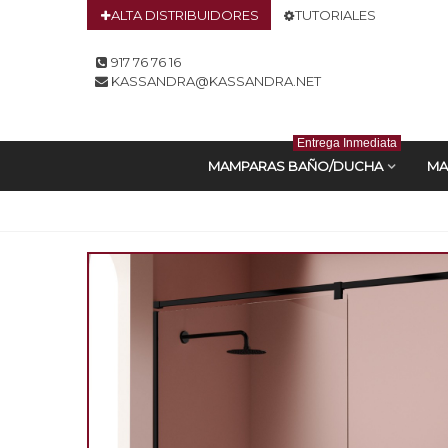
ALTA DISTRIBUIDORES
TUTORIALES
917 76 76 16
KASSANDRA@KASSANDRA.NET
Entrega Inmediata
MAMPARAS BAÑO/DUCHA
MA