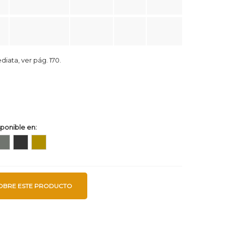
iata, ver pág. 170.
ponible en:
cero
Acero
Acero
nox.
inox.
inox.
lass
Cepillado
Oro
Cepillado
OBRE ESTE PRODUCTO