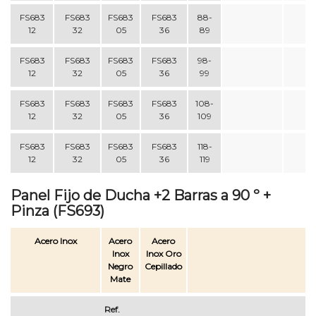
FS683
FS683
FS683
FS683
88-
12
32
05
36
89
FS683
FS683
FS683
FS683
98-
12
32
05
36
99
FS683
FS683
FS683
FS683
108-
12
32
05
36
109
FS683
FS683
FS683
FS683
118-
12
32
05
36
119
Panel Fijo de Ducha +2 Barras a 90 º +
Pinza (FS693)
Acero Inox
Acero
Acero
Inox
Inox Oro
Negro
Cepillado
Mate
Ref.