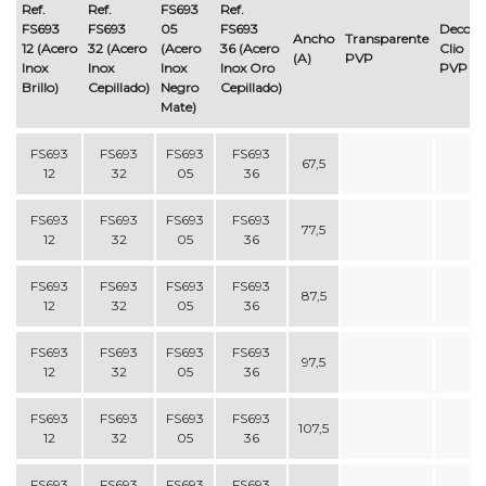
Ref.
Ref.
FS693
Ref.
FS693
FS693
05
FS693
Decora
Ancho
Transparente
12 (Acero
32 (Acero
(Acero
36 (Acero
Clio
(A)
PVP
Inox
Inox
Inox
Inox Oro
PVP
Brillo)
Cepillado)
Negro
Cepillado)
Mate)
FS693
FS693
FS693
FS693
67,5
12
32
05
36
FS693
FS693
FS693
FS693
77,5
12
32
05
36
FS693
FS693
FS693
FS693
87,5
12
32
05
36
FS693
FS693
FS693
FS693
97,5
12
32
05
36
FS693
FS693
FS693
FS693
107,5
12
32
05
36
FS693
FS693
FS693
FS693