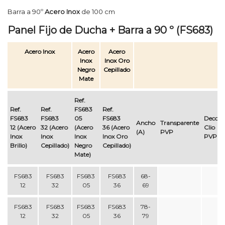
Barra a 90º
Acero Inox
de 100 cm
Panel Fijo de Ducha + Barra a 90 º (FS683)
Acero Inox
Acero
Acero
Inox
Inox Oro
Negro
Cepillado
Mate
Ref.
Ref.
Ref.
FS683
Ref.
FS683
FS683
05
FS683
Decora
Ancho
Transparente
12 (Acero
32 (Acero
(Acero
36 (Acero
Clio
(A)
PVP
Inox
Inox
Inox
Inox Oro
PVP
Brillo)
Cepillado)
Negro
Cepillado)
Mate)
FS683
FS683
FS683
FS683
68-
12
32
05
36
69
FS683
FS683
FS683
FS683
78-
12
32
05
36
79