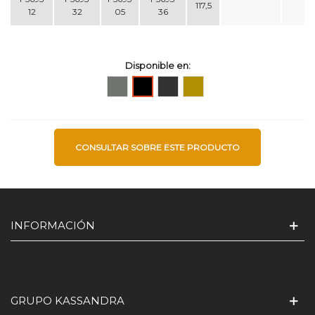
117,5
12
32
05
36
Disponible en:
Acero
Acero
Acero
Acero
inox.
inox.
inox.
inox.
Glass
Cepillado
Oro
Negro
Cepillado
mate
CONSULTAR SOBRE ESTE PRODUCTO
INFORMACIÓN
GRUPO KASSANDRA