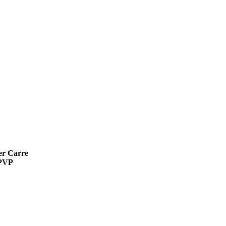
er Carre
PVP