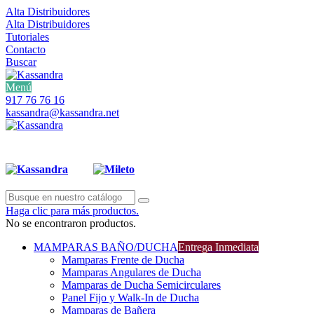
Alta Distribuidores
Alta Distribuidores
Tutoriales
Contacto
Buscar
Menú
917 76 76 16
kassandra@kassandra.net
Haga clic para más productos.
No se encontraron productos.
MAMPARAS BAÑO/DUCHA
Entrega Inmediata
Mamparas Frente de Ducha
Mamparas Angulares de Ducha
Mamparas de Ducha Semicirculares
Panel Fijo y Walk-In de Ducha
Mamparas de Bañera