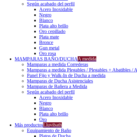
Según acabado del perfil
Acero Inoxidable
Negro
Blanco
Plata alto brillo
Oro cepillado
Plata mate
Bronce
Gun metal
Oro rosa
MAMPARAS BAÑO/DUCHA
A medida
Mamparas a medida Correderas
Mamparas a medida Plegables / Plegables + Abatibles / A
Panel Fijo y Walk-In de Ducha a medida
Mamparas de Ducha Asistenciales
Mamparas de Bañera a Medida
Según acabado del perfil
Acero Inoxidable
Negro
Blanco
Plata alto brillo
Oro
Más productos
Lluvibath
Equipamiento de Baño
Platos de Ducha