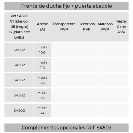
Frente de ducha fijo + puerta abatible
Ref.SA502
01 (blanco)
Master
Ancho
Transparente
Decorado
Mateado
05 (negro)
Carre
(A)
PVP
PVP
PVP
16 (plata alto
PVP
brillo)
Hasta
SA502
100
Hasta
SA502
110
Hasta
SA502
120
Hasta
SA502
130
Hasta
SA502
140
Complementos opcionales Ref. SA502