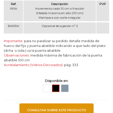
Ref.
Descripción
PVP
INSA
Incremento cada 10 cm o fracción
(Medida máxima en alto 210 cm)
Mampara con corte irregular
BARRA
Opcional de sujeción nº 2
Importante:
para no paralizar su pedido detalle medida de
hueco del fijo y puerta abatible indicando a que lado del plato
(dcha. o izda.) va la puerta abatible
Observaciones:
medida máxima de fabricación de la puerta
abatible 100 cm
Acristalamiento (Vidrios Decorados):
pág. 333
Disponible en:
Blanco
Plata
Negro
alto
brillo
CONSULTAR SOBRE ESTE PRODUCTO