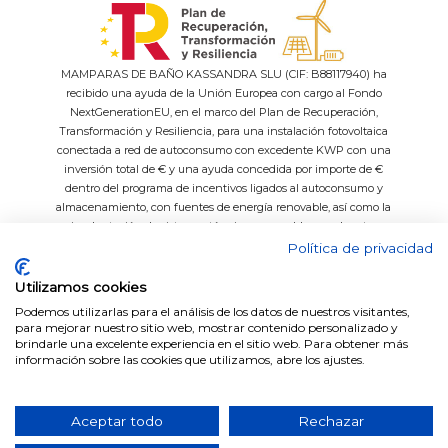
MAMPARAS DE BAÑO KASSANDRA SLU (CIF: B88117940) ha
recibido una ayuda de la Unión Europea con cargo al Fondo
NextGenerationEU, en el marco del Plan de Recuperación,
Transformación y Resiliencia, para una instalación fotovoltaica
conectada a red de autoconsumo con excedente KWP con una
inversión total de € y una ayuda concedida por importe de €
dentro del programa de incentivos ligados al autoconsumo y
almacenamiento, con fuentes de energía renovable, así como la
implantación de sistemas térmicos renovables en el sector
residencial del Ministerio para la Transición Ecológica y el Reto
Política de privacidad
Demográfico, gestionado por el IDAE.
Utilizamos cookies
Podemos utilizarlas para el análisis de los datos de nuestros visitantes,
para mejorar nuestro sitio web, mostrar contenido personalizado y
brindarle una excelente experiencia en el sitio web. Para obtener más
Easy System
Datos técnicos platos de ducha
información sobre las cookies que utilizamos, abre los ajustes.
Fabricación a medida
Medida de perfiles por series
Vidrios Decorados
Catálogos
Aceptar todo
Rechazar
© 2026 Grupo Kassandra. Todos los derechos reservados.