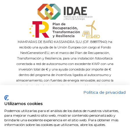
MAMPARAS DE BAÑO KASSANDRA SLU (CIF: B88117940) ha
recibido una ayuda de la Unión Europea con cargo al Fondo
NextGenerationEU, en el marco del Plan de Recuperación,
Transformación y Resiliencia, para una instalación fotovoltaica
conectada a red de autoconsumo con excedente KWP con una
inversión total de € y una ayuda concedida por importe de €
dentro del programa de incentivos ligados al autoconsumo y
almacenamiento, con fuentes de energía renovable, así como la
implantación de sistemas térmicos renovables en el sector
residencial del Ministerio para la Transición Ecológica y el Reto
Política de privacidad
Demográfico, gestionado por el IDAE.
Utilizamos cookies
Podemos utilizarlas para el análisis de los datos de nuestros visitantes,
para mejorar nuestro sitio web, mostrar contenido personalizado y
brindarle una excelente experiencia en el sitio web. Para obtener más
Easy System
Datos técnicos platos de ducha
información sobre las cookies que utilizamos, abre los ajustes.
Fabricación a medida
Medida de perfiles por series