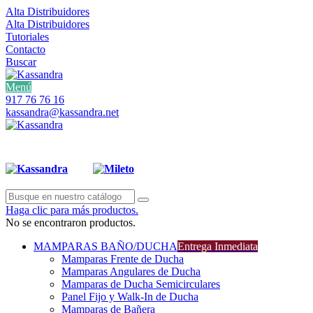
Alta Distribuidores
Alta Distribuidores
Tutoriales
Contacto
Buscar
Menú
917 76 76 16
kassandra@kassandra.net
Haga clic para más productos.
No se encontraron productos.
MAMPARAS BAÑO/DUCHA
Entrega Inmediata
Mamparas Frente de Ducha
Mamparas Angulares de Ducha
Mamparas de Ducha Semicirculares
Panel Fijo y Walk-In de Ducha
Mamparas de Bañera