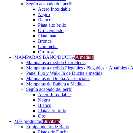
Según acabado del perfil
Acero Inoxidable
Negro
Blanco
Plata alto brillo
Oro cepillado
Plata mate
Bronce
Gun metal
Oro rosa
MAMPARAS BAÑO/DUCHA
A medida
Mamparas a medida Correderas
Mamparas a medida Plegables / Plegables + Abatibles / A
Panel Fijo y Walk-In de Ducha a medida
Mamparas de Ducha Asistenciales
Mamparas de Bañera a Medida
Según acabado del perfil
Acero Inoxidable
Negro
Blanco
Plata alto brillo
Oro
Más productos
Lluvibath
Equipamiento de Baño
Platos de Ducha