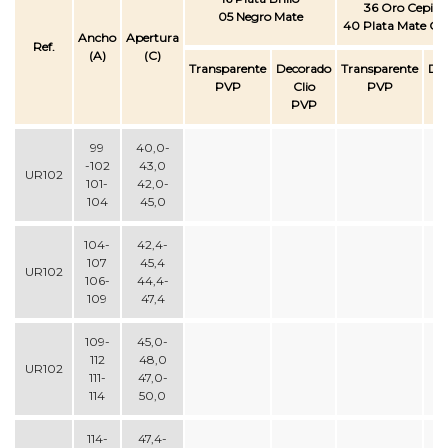
36 Oro Cepilla
05 Negro Mate
40 Plata Mate Cep
Ancho
Apertura
Ref.
(A)
(C)
Transparente
Decorado
Transparente
De
PVP
Clio
PVP
PVP
99
40,0-
-102
43,0
UR102
101-
42,0-
104
45,0
104-
42,4-
107
45,4
UR102
106-
44,4-
109
47,4
109-
45,0-
112
48,0
UR102
111-
47,0-
114
50,0
114-
47,4-