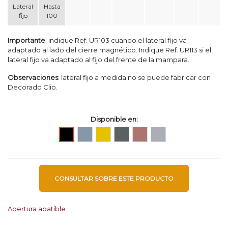
Lateral
Hasta
fijo
100
Importante
: indique Ref. UR103 cuando el lateral fijo va
adaptado al lado del cierre magnético. Indique Ref. UR113 si el
lateral fijo va adaptado al fijo del frente de la mampara.
Observaciones
: lateral fijo a medida no se puede fabricar con
Decorado Clio.
Disponible en:
Plata
Oro
Gun
Bronce
Plata
Negro
alto
cepillado
Metal
Cepillado
Mate
brillo
Cepillado
CONSULTAR SOBRE ESTE PRODUCTO
Apertura abatible