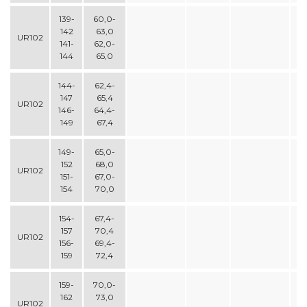
139-
60,0-
142
63,0
UR102
141-
62,0-
144
65,0
144-
62,4-
147
65,4
UR102
146-
64,4-
149
67,4
149-
65,0-
152
68,0
UR102
151-
67,0-
154
70,0
154-
67,4-
157
70,4
UR102
156-
69,4-
159
72,4
159-
70,0-
162
73,0
UR102