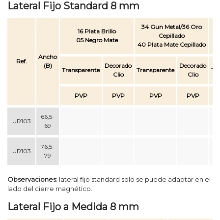
Lateral Fijo Standard 8 mm
34 Gun Metal/36 Oro
16 Plata Brillo
Cepillado
05 Negro Mate
40 Plata Mate Cepillado
Ancho
Ref.
(B)
Decorado
Decorado
Transparente
Transparente
Tr
Clio
Clio
PVP
PVP
PVP
PVP
66,5-
UR103
69
76,5-
UR103
79
Observaciones
: lateral fijo standard solo se puede adaptar en el
lado del cierre magnético.
Lateral Fijo a Medida 8 mm