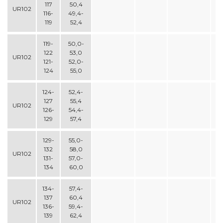
117
50,4
UR102
116-
49,4-
119
52,4
119-
50,0-
122
53,0
UR102
121-
52,0-
124
55,0
124-
52,4-
127
55,4
UR102
126-
54,4-
129
57,4
129-
55,0-
132
58,0
UR102
131-
57,0-
134
60,0
134-
57,4-
137
60,4
UR102
136-
59,4-
139
62,4