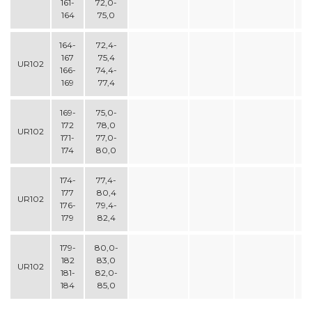
161-
72,0-
164
75,0
164-
72,4-
167
75,4
UR102
166-
74,4-
169
77,4
169-
75,0-
172
78,0
UR102
171-
77,0-
174
80,0
174-
77,4-
177
80,4
UR102
176-
79,4-
179
82,4
179-
80,0-
182
83,0
UR102
181-
82,0-
184
85,0