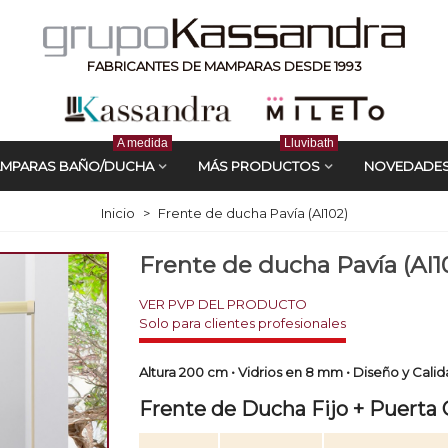
FABRICANTES DE MAMPARAS DESDE 1993
A medida
Lluvibath
MPARAS BAÑO/DUCHA
MÁS PRODUCTOS
NOVEDADE
Inicio
>
Frente de ducha Pavía (AI102)
Frente de ducha Pavía (AI1
VER PVP DEL PRODUCTO
Altura 200 cm • Vidrios en 8 mm • Diseño y Cal
Frente de Ducha Fijo + Puerta 