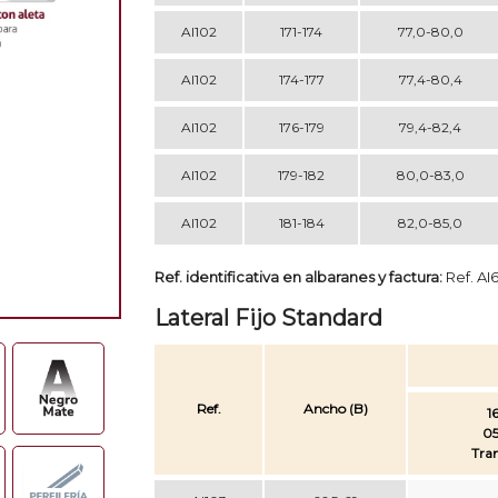
AI102
171-174
77,0-80,0
AI102
174-177
77,4-80,4
AI102
176-179
79,4-82,4
AI102
179-182
80,0-83,0
AI102
181-184
82,0-85,0
Ref. identificativa en albaranes y factura:
Ref. AI
Lateral Fijo Standard
Ref.
Ancho (B)
16
05
Tra