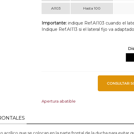
AI103
Hasta 100
Importante:
indique Ref.AI103 cuando el later
Indique Ref.AI113 si el lateral fijo va adaptad
Dis
Neg
CONSULTAR S
Apertura abatible
FRONTALES
acrílico que se colocan en la parte frontal de la ducha para evitar q