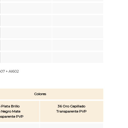
607 + AI602
Colores
 Plata Brillo
36 Oro Cepillado
 Negro Mate
Transparente PVP
nsparente PVP