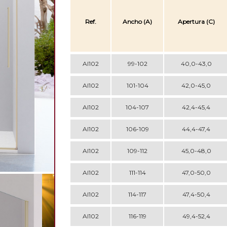
Ref.
Ancho (A)
Apertura (C)
AI102
99-102
40,0-43,0
AI102
101-104
42,0-45,0
AI102
104-107
42,4-45,4
AI102
106-109
44,4-47,4
AI102
109-112
45,0-48,0
AI102
111-114
47,0-50,0
AI102
114-117
47,4-50,4
AI102
116-119
49,4-52,4