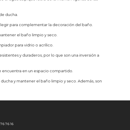
 de ducha.
elegir para complementar la decoración del baño.
mantener el baño limpio y seco.
iador para vidrio o acrílico.
esistentes y duraderos, por lo que son una inversión a
 se encuentra en un espacio compartido.
a ducha y mantener el baño limpio y seco. Además, son
776 76 16