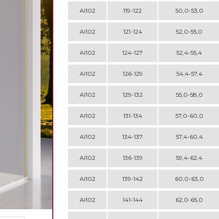
AI102
119-122
50,0-53,0
AI102
121-124
52,0-55,0
AI102
124-127
52,4-55,4
AI102
126-129
54,4-57,4
AI102
129-132
55,0-58,0
AI102
131-134
57,0-60,0
AI102
134-137
57,4-60,4
AI102
136-139
59,4-62,4
AI102
139-142
60,0-63,0
AI102
141-144
62,0-65,0