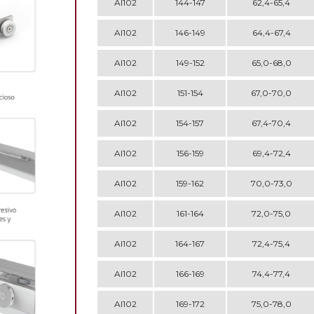
AI102
144-147
62,4-65,4
AI102
146-149
64,4-67,4
AI102
149-152
65,0-68,0
AI102
151-154
67,0-70,0
AI102
154-157
67,4-70,4
AI102
156-159
69,4-72,4
AI102
159-162
70,0-73,0
AI102
161-164
72,0-75,0
AI102
164-167
72,4-75,4
AI102
166-169
74,4-77,4
AI102
169-172
75,0-78,0