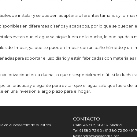
áciles de instalar y se pueden adaptar a diferentes tamaños y formas
disponibles en diferentes diseños y acabados, por lo que se pueden 
tales evitan que el agua salpique fuera de la ducha, lo que ayuda a 
les de limpiar, ya que se pueden limpiar con un paño húmedo y un limp
ñadas para soportar el uso diario y están fabricadas con materiales r
an privacidad en la ducha, lo que es especialmente útil si la ducha
ción práctica y elegante para evitar que el agua salpique fuera de l
rte en una inversión a largo plazo para el hogar.
A
CONTACTO
a en el desarrollo de nuestros
Calle Rivas 8, 28052 Madrid
Tel. 91 380 72 90 / 91 380 72 30 / 91 
kassandra@kassandra.net