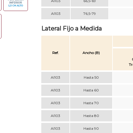
AI103
66,5-69
AI103
76,5-79
Lateral Fijo a Medida
Ref.
Ancho (B)
Tr
AI103
Hasta 50
AI103
Hasta 60
AI103
Hasta 70
AI103
Hasta 80
AI103
Hasta 90