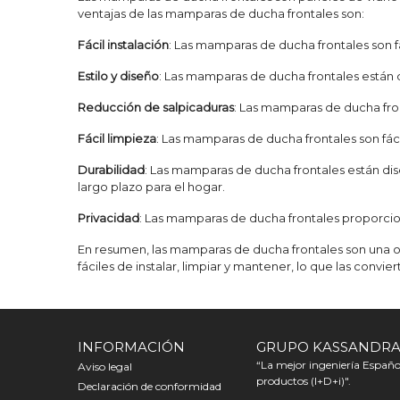
ventajas de las mamparas de ducha frontales son:
Fácil instalación
: Las mamparas de ducha frontales son f
Estilo y diseño
: Las mamparas de ducha frontales están 
Reducción de salpicaduras
: Las mamparas de ducha fron
Fácil limpieza
: Las mamparas de ducha frontales son fáci
Durabilidad
: Las mamparas de ducha frontales están dise
largo plazo para el hogar.
Privacidad
: Las mamparas de ducha frontales proporcion
En resumen, las mamparas de ducha frontales son una op
fáciles de instalar, limpiar y mantener, lo que las convie
INFORMACIÓN
GRUPO KASSANDR
“La mejor ingeniería Español
Aviso legal
productos (I+D+i)".
Declaración de conformidad