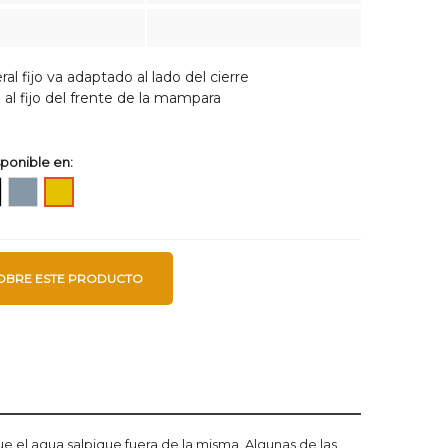
al fijo va adaptado al lado del cierre
o al fijo del frente de la mampara
ponible en:
ro
Plata
Oro
alto
cepillado
brillo
OBRE ESTE PRODUCTO
ue el agua salpique fuera de la misma. Algunas de las