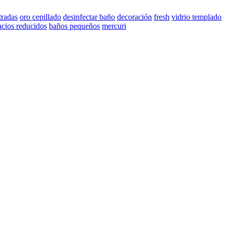
radas
oro cepillado
desinfectar baño
decoración
fresh
vidrio templado
acios reducidos
baños pequeños
mercuri