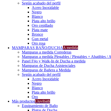
Según acabado del perfil
Acero Inoxidable
Negro
Blanco
Plata alto brillo
Oro cepillado
Plata mate
Bronce
Gun metal
Oro rosa
MAMPARAS BAÑO/DUCHA
A medida
Mamparas a medida Correderas
Mamparas a medida Plegables / Plegables + Abatibles / A
Panel Fijo y Walk-In de Ducha a medida
Mamparas de Ducha Asistenciales
Mamparas de Bañera a Medida
Según acabado del perfil
Acero Inoxidable
Negro
Blanco
Plata alto brillo
Oro
Más productos
Lluvibath
Equipamiento de Baño
Platos de Ducha