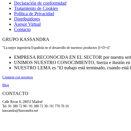
Declaración de conformidad
Tratamiento de Cookies
Política de Privacidad
Distribuidores
Asesor Virtual
Contacto
GRUPO KASSANDRA
“La mejor ingeniería Española en el desarrollo de nuestros productos (I+D+i)".
EMPRESA RECONOCIDA EN EL SECTOR por nuestra seriedad
UNIMOS NUESTRO CONOCIMIENTO, fuerza e ilusión en cada
NUESTRO LEMA es “El trabajo está terminado, cuando está b
Contacta con nosotros
Blog
CONTACTO
Calle Rivas 8, 28052 Madrid
Tel. 91 380 72 90 / 91 380 72 30 / 91 776 76 16
kassandra@kassandra.net