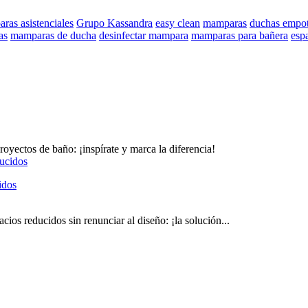
ras asistenciales
Grupo Kassandra
easy clean
mamparas
duchas empot
as
mamparas de ducha
desinfectar mampara
mamparas para bañera
esp
yectos de baño: ¡inspírate y marca la diferencia!
idos
s reducidos sin renunciar al diseño: ¡la solución...