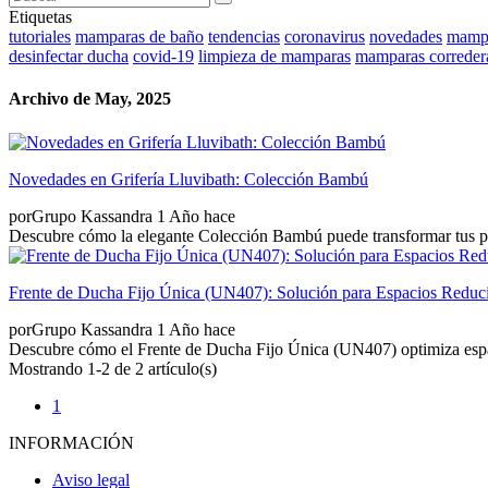
Etiquetas
tutoriales
mamparas de baño
tendencias
coronavirus
novedades
mampa
desinfectar ducha
covid-19
limpieza de mamparas
mamparas correder
Archivo de May, 2025
Novedades en Grifería Lluvibath: Colección Bambú
por
Grupo Kassandra
1 Año hace
Descubre cómo la elegante Colección Bambú puede transformar tus pro
Frente de Ducha Fijo Única (UN407): Solución para Espacios Reduc
por
Grupo Kassandra
1 Año hace
Descubre cómo el Frente de Ducha Fijo Única (UN407) optimiza espacio
Mostrando 1-2 de 2 artículo(s)
1
INFORMACIÓN
Aviso legal