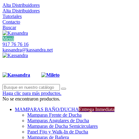
Alta Distribuidores
Alta Distribuidores
Tutoriales
Contacto
Buscar
Menú
917 76 76 16
kassandra@kassandra.net
Haga clic para más productos.
No se encontraron productos.
MAMPARAS BAÑO/DUCHA
Entrega Inmediata
Mamparas Frente de Ducha
Mamparas Angulares de Ducha
Mamparas de Ducha Semicirculares
Panel Fijo y Walk-In de Ducha
Mamparas de Bañera