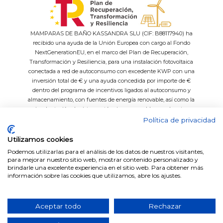
MAMPARAS DE BAÑO KASSANDRA SLU (CIF: B88117940) ha
recibido una ayuda de la Unión Europea con cargo al Fondo
NextGenerationEU, en el marco del Plan de Recuperación,
Transformación y Resiliencia, para una instalación fotovoltaica
conectada a red de autoconsumo con excedente KWP con una
inversión total de € y una ayuda concedida por importe de €
dentro del programa de incentivos ligados al autoconsumo y
almacenamiento, con fuentes de energía renovable, así como la
implantación de sistemas térmicos renovables en el sector
residencial del Ministerio para la Transición Ecológica y el Reto
Política de privacidad
Demográfico, gestionado por el IDAE.
Utilizamos cookies
Podemos utilizarlas para el análisis de los datos de nuestros visitantes,
para mejorar nuestro sitio web, mostrar contenido personalizado y
brindarle una excelente experiencia en el sitio web. Para obtener más
Easy System
Datos técnicos platos de ducha
información sobre las cookies que utilizamos, abre los ajustes.
Fabricación a medida
Medida de perfiles por series
Vidrios Decorados
Catálogos
Aceptar todo
Rechazar
© 2026 Grupo Kassandra. Todos los derechos reservados.