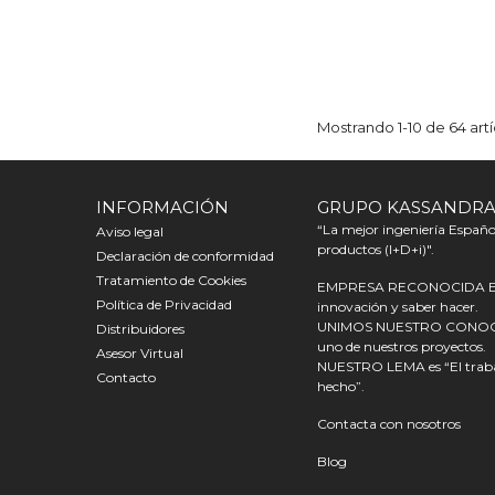
Mostrando 1-10 de 64 artí
INFORMACIÓN
GRUPO KASSANDR
“La mejor ingeniería Español
Aviso legal
productos (I+D+i)".
Declaración de conformidad
Tratamiento de Cookies
EMPRESA RECONOCIDA EN E
Política de Privacidad
innovación y saber hacer.
UNIMOS NUESTRO CONOCIMI
Distribuidores
uno de nuestros proyectos.
Asesor Virtual
NUESTRO LEMA es “El trabaj
Contacto
hecho”.
Contacta con nosotros
Blog