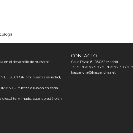
culo(s)
A
CONTACTO
a en el desarrollo de nuestros
Calle Rivas 8, 28052 Madrid
Tel. 91 380 72 90 / 91 380 72 30 / 91 
kassandra@kassandra.net
L SECTOR por nuestra seriedad,
ENTO, fuerza e ilusión en cada
o está terminado, cuando está bien