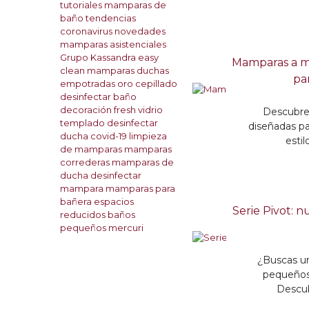
tutoriales
mamparas de
baño
tendencias
coronavirus
novedades
mamparas asistenciales
Grupo Kassandra
easy
Mamparas a me
clean
mamparas
duchas
pa
empotradas
oro cepillado
desinfectar baño
decoración
fresh
vidrio
Descubre
templado
desinfectar
diseñadas pa
ducha
covid-19
limpieza
esti
de mamparas
mamparas
correderas
mamparas de
ducha
desinfectar
mampara
mamparas para
bañera
espacios
Serie Pivot: n
reducidos
baños
pequeños
mercuri
¿Buscas un
pequeños
Descub