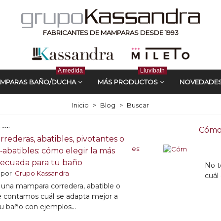
FABRICANTES DE MAMPARAS DESDE 1993
A medida
Lluvibath
MPARAS BAÑO/DUCHA
MÁS PRODUCTOS
NOVEDADE
Inicio
>
Blog
>
Buscar
S"
Cómo 
rederas, abatibles, pivotantes o
‑abatibles: cómo elegir la más
ecuada para tu baño
No t
por
Grupo Kassandra
cuál
una mampara corredera, abatible o
e contamos cuál se adapta mejor a
tu baño con ejemplos...