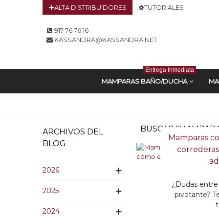
ALTA DISTRIBUIDORES
TUTORIALES
917 76 76 16
KASSANDRA@KASSANDRA.NET
Entrega Inmediata
MAMPARAS BAÑO/DUCHA
MA
BUSCAR "MAMPARA
ARCHIVOS DEL
Mamparas cor
BLOG
correderas
ad
2026
¿Dudas entre 
2025
pivotante? T
2024