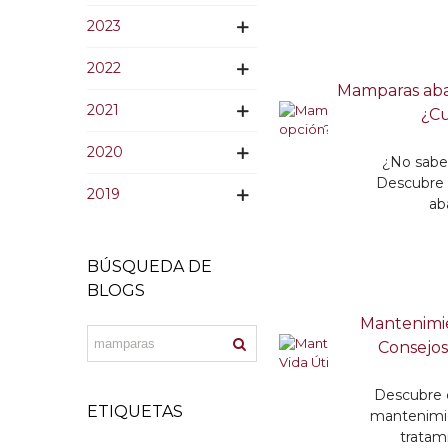
2023
2022
Mamparas abati
2021
¿Cu
2020
¿No sabe
Descubre l
2019
aba
BÚSQUEDA DE
BLOGS
Mantenimie
Consejos
Descubre c
ETIQUETAS
mantenimie
tratami