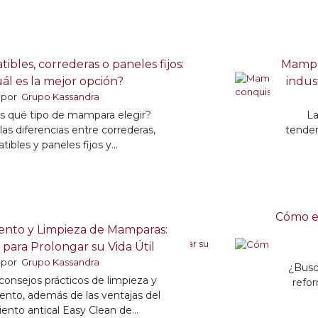
bles, correderas o paneles fijos:
Mampar
ál es la mejor opción?
indus
por
Grupo Kassandra
s qué tipo de mampara elegir?
La
as diferencias entre correderas,
tenden
tibles y paneles fijos y...
Cómo el
nto y Limpieza de Mamparas:
 para Prolongar su Vida Útil
por
Grupo Kassandra
¿Busc
onsejos prácticos de limpieza y
refo
nto, además de las ventajas del
ento antical Easy Clean de...