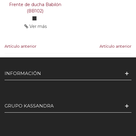
Frente de ducha Babilón
(BB102)
Acero
inox.
Ver más
Cepillado
Artículo anterior
Artículo anterior
INFORMACIÓN
GRUPO KASSANDRA