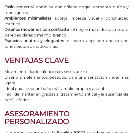
Estilo industrial
: combina con grifería negra, cemento pulido y
tonos grises.
Ambientes minimalistas
: aporta limpieza visual y continuidad
estética.
Diseños modernos con contraste
: el negro mate destaca sobre
paredes claras o mármol blanco.
Espacios neutros y elegantes
: el acero cepillado encaja con
tonos piedra o madera clara.
VENTAJAS CLAVE
Movimiento fluido, silencioso y sin esfuerzo.
Diseño sin elementos pesados, para una sensación visual más
ligera.
Ideal para crear un baño más amplio, limpio y actual.
Fácil de mantener, gracias al tratamiento antical y la ausencia de
perfil inferior.
ASESORAMIENTO
PERSONALIZADO
¿No estás seguro de si la
Babilón BB102
es adecuada para tu