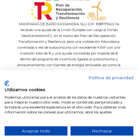
MAMPARAS DE BAÑO KASSANDRA SLU (CIF: B88117940) ha
recibido una ayuda de la Unión Europea con cargo al Fondo
NextGenerationEU, en el marco del Plan de Recuperación,
Transformación y Resiliencia, para una instalación fotovoltaica
conectada a red de autoconsumo con excedente KWP con una
inversión total de € y una ayuda concedida por importe de €
dentro del programa de incentivos ligados al autoconsumo y
almacenamiento, con fuentes de energía renovable, así como la
implantación de sistemas térmicos renovables en el sector
residencial del Ministerio para la Transición Ecológica y el Reto
Política de privacidad
Demográfico, gestionado por el IDAE.
Utilizamos cookies
Podemos utilizarlas para el análisis de los datos de nuestros visitantes,
para mejorar nuestro sitio web, mostrar contenido personalizado y
brindarle una excelente experiencia en el sitio web. Para obtener más
Easy System
Datos técnicos platos de ducha
información sobre las cookies que utilizamos, abre los ajustes.
Fabricación a medida
Medida de perfiles por series
Vidrios Decorados
Catálogos
Aceptar todo
Rechazar
© 2026 Grupo Kassandra. Todos los derechos reservados.