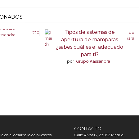
IONADOS
 diseño de
a 2020
Tipos de sistemas de
ssandra
apertura de mamparas
¿sabes cuál es el adecuado
para ti?
por
Grupo Kassandra
A
CONTACTO
a en el desarrollo de nuestros
Calle Rivas 8, 28052 Madrid