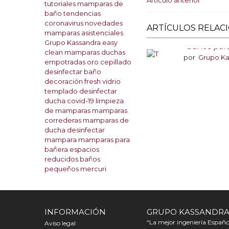
Artículo anterior
tutoriales
mamparas de
baño
tendencias
coronavirus
novedades
ARTÍCULOS RELAC
mamparas asistenciales
Tendencias en
Grupo Kassandra
easy
baños par
clean
mamparas
duchas
por
Grupo Ka
empotradas
oro cepillado
desinfectar baño
decoración
fresh
vidrio
templado
desinfectar
ducha
covid-19
limpieza
de mamparas
mamparas
correderas
mamparas de
ducha
desinfectar
mampara
mamparas para
bañera
espacios
reducidos
baños
pequeños
mercuri
INFORMACIÓN
GRUPO KASSANDR
“La mejor ingeniería Español
Aviso legal