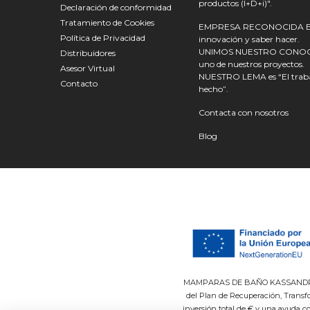
productos (I+D+i)".
Declaración de conformidad
Tratamiento de Cookies
EMPRESA RECONOCIDA EN E
Política de Privacidad
innovación y saber hacer.
UNIMOS NUESTRO CONOCIMI
Distribuidores
uno de nuestros proyectos.
Asesor Virtual
NUESTRO LEMA es “El trabaj
Contacto
hecho”.
Contacta con nosotros
Blog
MAMPARAS DE BAÑO KASSANDRA SLU 
del Plan de Recuperación, Transf
inversión total de € y una ayuda 