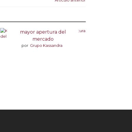
Artículo anterior
Kaarol, la mampara con
mayor apertura del
mercado
por
Grupo Kassandra