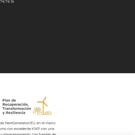
776 76 16
do NextGenerationEU, en el marco
consumo con excedente KWP con una
o y almacenamiento, con fuentes de