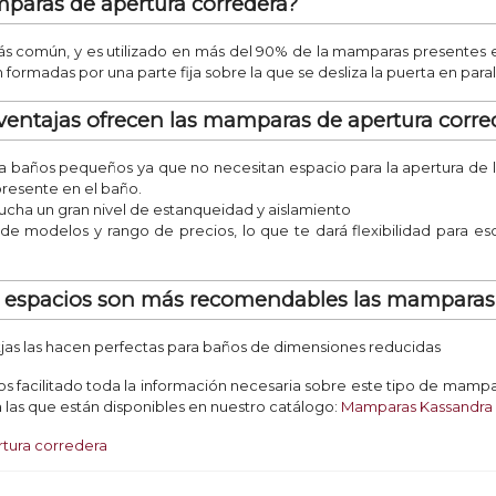
paras de apertura corredera?
más común, y es utilizado en más del 90% de la mamparas presentes
formadas por una parte fija sobre la que se desliza la puerta en paral
ventajas ofrecen las mamparas de apertura corre
baños pequeños ya que no necesitan espacio para la apertura de la 
presente en el baño.
ucha un gran nivel de estanqueidad y aislamiento
 de modelos y rango de precios, lo que te dará flexibilidad para 
e espacios son más recomendables las mamparas 
ntjas las hacen perfectas para baños de dimensiones reducidas
os facilitado toda la información necesaria sobre este tipo de mampar
a las que están disponibles en nuestro catálogo:
Mamparas Kassandra 
tura corredera