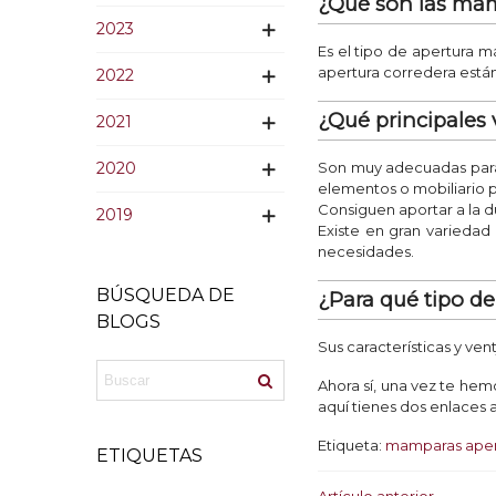
¿Qué son las mam
2023
Es el tipo de apertura 
apertura corredera están 
2022
¿Qué principales 
2021
2020
Son muy adecuadas para 
elementos o mobiliario 
Consiguen aportar a la d
2019
Existe en gran variedad
necesidades.
BÚSQUEDA DE
¿Para qué tipo d
BLOGS
Sus características y ve
Ahora sí, una vez te hem
aquí tienes dos enlaces 
Etiqueta:
mamparas aper
ETIQUETAS