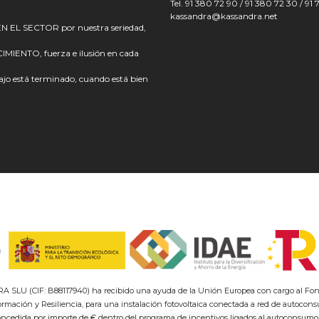
Tel. 91 380 72 90 / 91 380 72 30 / 91 
kassandra@kassandra.net
L SECTOR por nuestra seriedad,
ENTO, fuerza e ilusión en cada
o está terminado, cuando está bien
(CIF: B88117940) ha recibido una ayuda de la Unión Europea con cargo al Fon
ormación y Resiliencia, para una instalación fotovoltaica conectada a red de auto
concedida por importe de € dentro del programa de incentivos ligados al autoconsum